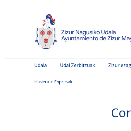
Ayuntamiento de Zizur
Ir al contenido
Udala
Udal Zerbitzuak
Zizur eza
Search for:
Hasiera
>
Enpresak
Con