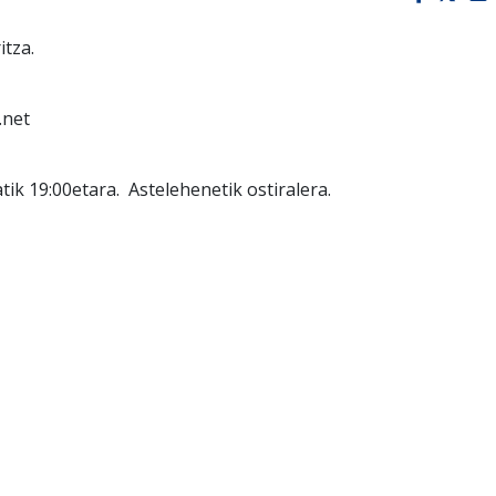
itza.
.net
tik 19:00etara. Astelehenetik ostiralera.