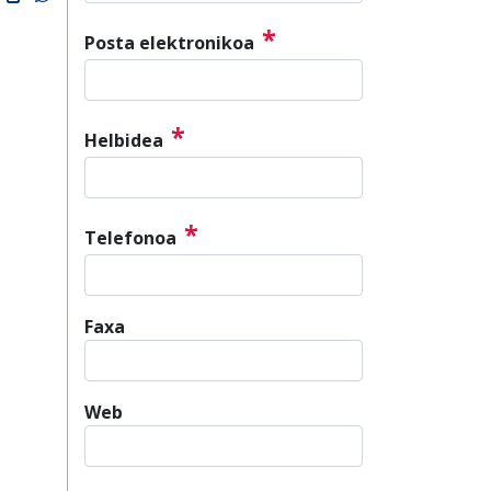
*
Posta elektronikoa
*
Helbidea
*
Telefonoa
Faxa
Web