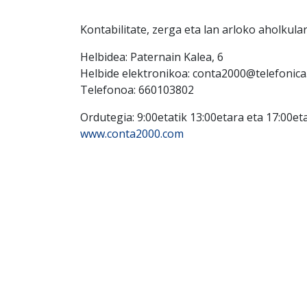
Kontabilitate, zerga eta lan arloko aholkular
Helbidea: Paternain Kalea, 6
Helbide elektronikoa: conta2000@telefonica
Telefonoa: 660103802
Ordutegia: 9:00etatik 13:00etara eta 17:00eta
www.conta2000.com