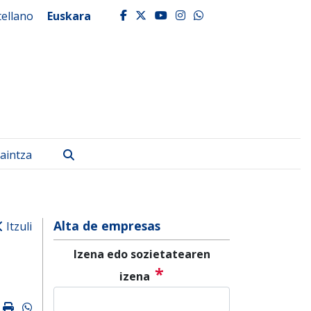
tellano
Euskara
facebook
twitter
youtube
instagram
whatsapp
Bilatu
aintza
Alta de empresas
Itzuli
Izena edo sozietatearen
*
izena
k
ter
mail
Imprimir
Whatsapp