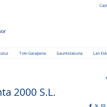
 Mayor
Cas
gutuz
Toki Garapena
Gaurkotasuna
Lan Esk
ta 2000 S.L.
Faceboo
Twit
E