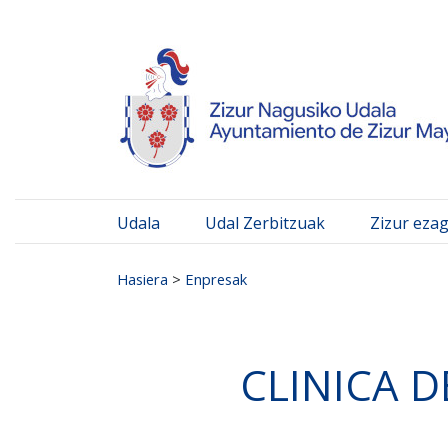
Ayuntamiento de Zizur
Ir al contenido
Udala
Udal Zerbitzuak
Zizur eza
Search for:
Hasiera
>
Enpresak
CLINICA 