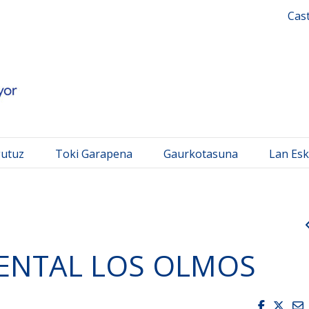
 Mayor
Cas
gutuz
Toki Garapena
Gaurkotasuna
Lan Esk
DENTAL LOS OLMOS
Faceboo
Twit
E