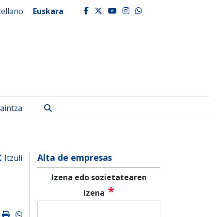
tellano
Euskara
facebook
twitter
youtube
instagram
whatsapp
Bilatu
aintza
Alta de empresas
Itzuli
Izena edo sozietatearen
*
izena
k
ter
mail
Imprimir
Whatsapp