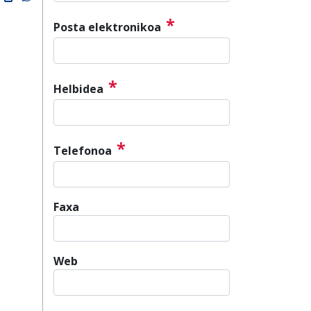
*
Posta elektronikoa
*
Helbidea
*
Telefonoa
Faxa
Web