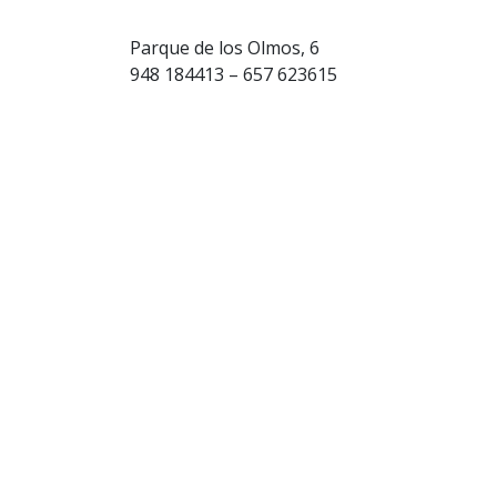
Parque de los Olmos, 6
948 184413 – 657 623615