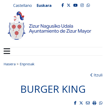
Ayuntamiento de Zizur
Ir al contenido
Castellano
Euskara
facebook
twitter
youtube
instagr
whats
Search for:
Hasiera
>
Enpresak
Itzuli
BURGER KING
Facebook
Twitter
Email
Impri
W