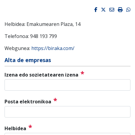
Facebook
Twitter
Email
Impri
W
Helbidea: Emakumearen Plaza, 14
Telefonoa: 948 193 799
Webgunea:
https://biraka.com/
Alta de empresas
*
Izena edo sozietatearen izena
*
Posta elektronikoa
*
Helbidea