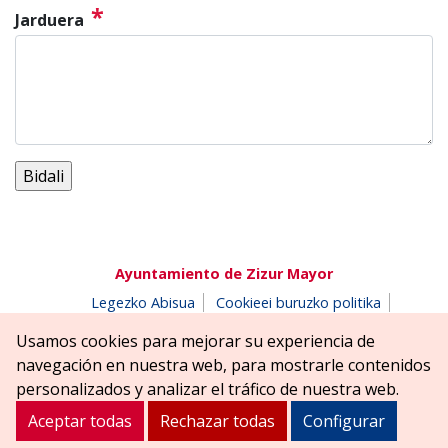
*
Jarduera
Ayuntamiento de Zizur Mayor
Legezko Abisua
Cookieei buruzko politika
Erabilerreztasuna
Pribatutasun-abisua
Usamos cookies para mejorar su experiencia de
Salaketen postontzia
navegación en nuestra web, para mostrarle contenidos
Erreniega parkea, z/g | 31180 Zizur Nagusia (NAFARROA)
personalizados y analizar el tráfico de nuestra web.
Tel. 948 181900
ayuntamiento@zizurmayor.es
Aceptar todas
Rechazar todas
Configurar