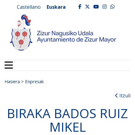
Ayuntamiento de Zizur
Ir al contenido
Castellano
Euskara
facebook
twitter
youtube
instagr
whats
Search for:
Hasiera
>
Enpresak
Itzuli
BIRAKA BADOS RUIZ
MIKEL