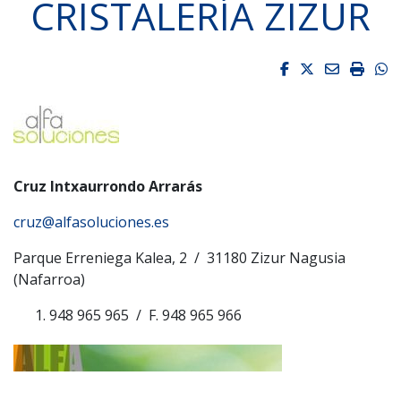
CRISTALERÍA ZIZUR
Facebook
Twitter
Email
Impri
W
Cruz Intxaurrondo Arrarás
cruz@alfasoluciones.es
Parque Erreniega Kalea, 2 / 31180 Zizur Nagusia
(Nafarroa)
948 965 965 / F. 948 965 966