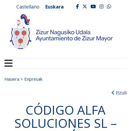
Ayuntamiento de Zizur
Ir al contenido
Castellano
Euskara
facebook
twitter
youtube
instagr
whats
Search for:
Hasiera
>
Enpresak
Itzuli
CÓDIGO ALFA
SOLUCIONES SL –