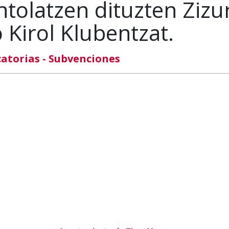
ntolatzen dituzten Zizu
 Kirol Klubentzat.
atorias - Subvenciones