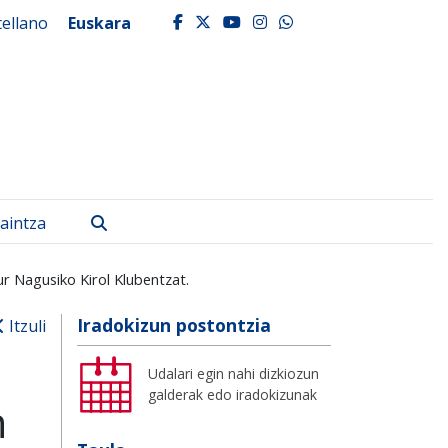
tellano
Euskara
facebook
twitter
youtube
instagram
whatsapp
Bilatu
aintza
r Nagusiko Kirol Klubentzat.
Iradokizun postontzia
Itzuli
Udalari egin nahi dizkiozun
galderak edo iradokizunak
n