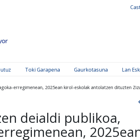
 Mayor
Cas
gutuz
Toki Garapena
Gaurkotasuna
Lan Esk
iagoka-erregimenean, 2025ean kirol-eskolak antolatzen dituzten Zizu
en deialdi publikoa,
erregimenean, 2025ea