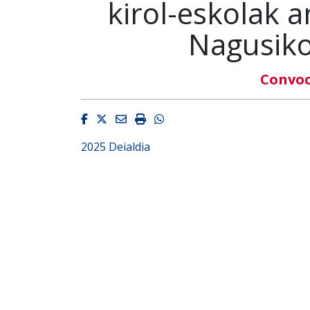
kirol-eskolak a
Nagusiko
Convoc
Facebook
Twitter
Email
Imprimir
Whatsapp
2025 Deialdia