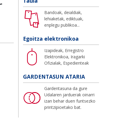
r
Taula
Bandoak, deialdiak,
lehiaketak, ediktuak,
enplegu publikoa...
Egoitza elektronikoa
Izapideak, Erregistro
Elektronikoa, Iragarki
Ofizialak, Espedienteak
GARDENTASUN ATARIA
Gardentasuna da gure
Udalaren jarduerak oinarri
izan behar duen funtsezko
printzipioetako bat.