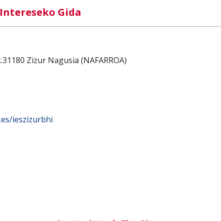
Intereseko Gida
.k.31180 Zizur Nagusia (NAFARROA)
.es/ieszizurbhi