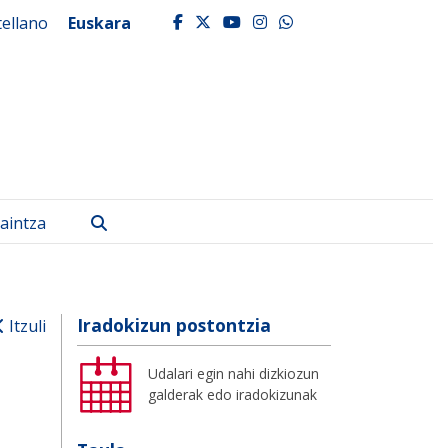
tellano
Euskara
facebook
twitter
youtube
instagram
whatsapp
Bilatu
aintza
Iradokizun postontzia
Itzuli
Udalari egin nahi dizkiozun
galderak edo iradokizunak