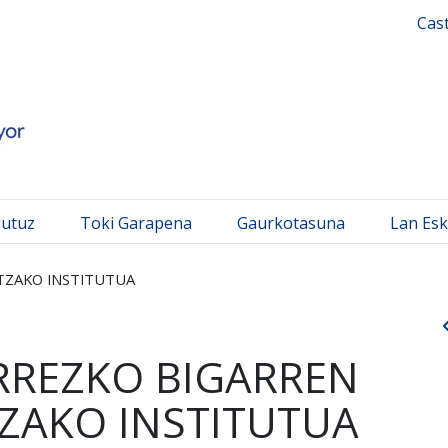
 Mayor
Cas
gutuz
Toki Garapena
Gaurkotasuna
Lan Esk
TZAKO INSTITUTUA
RREZKO BIGARREN
ZAKO INSTITUTUA