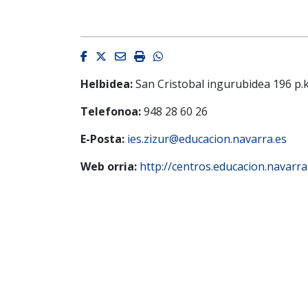
Facebook
Twitter
Email
Imprimir
Whatsapp
Helbidea:
San Cristobal ingurubidea 196 p
Telefonoa:
948 28 60 26
E-Posta:
ies.zizur@educacion.navarra.es
Web orria:
http://centros.educacion.navarra