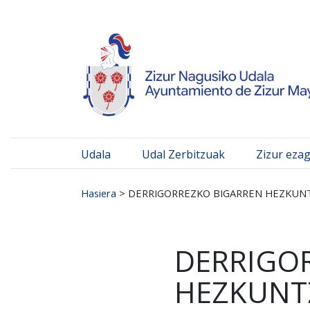
Ayuntamiento de Zizur
Ir al contenido
Udala
Udal Zerbitzuak
Zizur eza
Search for:
Hasiera
>
DERRIGORREZKO BIGARREN HEZKUN
DERRIGO
HEZKUNT