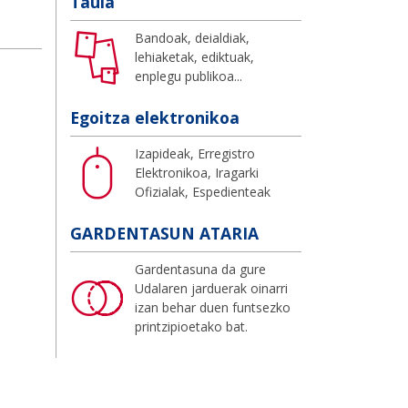
Taula
Bandoak, deialdiak,
lehiaketak, ediktuak,
enplegu publikoa...
Egoitza elektronikoa
Izapideak, Erregistro
Elektronikoa, Iragarki
Ofizialak, Espedienteak
GARDENTASUN ATARIA
Gardentasuna da gure
Udalaren jarduerak oinarri
izan behar duen funtsezko
printzipioetako bat.