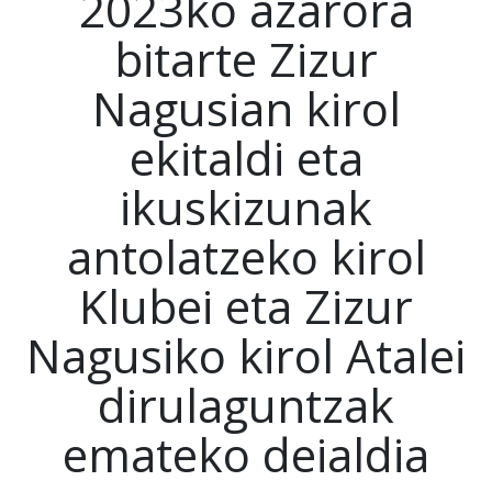
2023ko azarora
bitarte Zizur
Nagusian kirol
ekitaldi eta
ikuskizunak
antolatzeko kirol
Klubei eta Zizur
Nagusiko kirol Atalei
dirulaguntzak
emateko deialdia