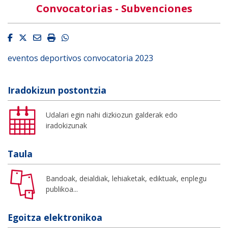
Convocatorias - Subvenciones
Facebook
Twitter
Email
Imprimir
Whatsapp
eventos deportivos convocatoria 2023
Iradokizun postontzia
Udalari egin nahi dizkiozun galderak edo
iradokizunak
Taula
Bandoak, deialdiak, lehiaketak, ediktuak, enplegu
publikoa...
Egoitza elektronikoa