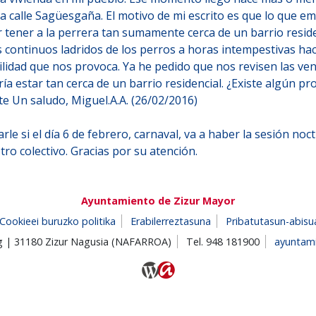
a calle Sagüesgaña. El motivo de mi escrito es que lo que 
 tener a la perrera tan sumamente cerca de un barrio residen
s continuos ladridos de los perros a horas intempestivas h
abilidad que nos provoca. Ya he pedido que nos revisen las v
a estar tan cerca de un barrio residencial. ¿Existe algún p
te Un saludo, Miguel.A.A. (26/02/2016)
le si el día 6 de febrero, carnaval, va a haber la sesión noc
o colectivo. Gracias por su atención.
Ayuntamiento de Zizur Mayor
Cookieei buruzko politika
Erabilerreztasuna
Pribatutasun-abisu
/g | 31180 Zizur Nagusia (NAFARROA)
Tel. 948 181900
ayuntam