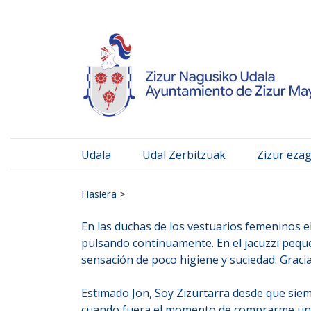
Ayuntamiento de Zizur
Ir al contenido
Udala
Udal Zerbitzuak
Zizur eza
Search for:
Hasiera
>
En las duchas de los vestuarios femeninos 
pulsando continuamente. En el jacuzzi peque
sensación de poco higiene y suciedad. Gracias
Estimado Jon, Soy Zizurtarra desde que siem
cuando fuera el momento de comprarme una