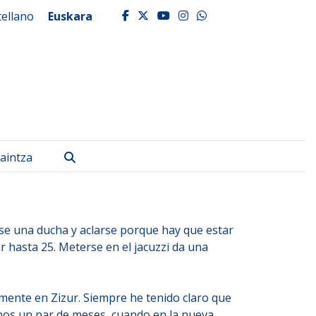
tellano
Euskara
facebook
twitter
youtube
instagram
whatsapp
Bilatu
aintza
se una ducha y aclarse porque hay que estar
r hasta 25. Meterse en el jacuzzi da una
amente en Zizur. Siempre he tenido claro que
os un par de meses, cuando en la nueva