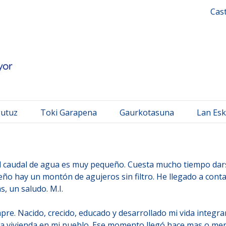
 Mayor
Cas
gutuz
Toki Garapena
Gaurkotasuna
Lan Esk
el caudal de agua es muy pequeño. Cuesta mucho tiempo dar
ño hay un montón de agujeros sin filtro. He llegado a conta
, un saludo. M.I.
pre. Nacido, crecido, educado y desarrollado mi vida integr
 vivienda en mi pueblo. Ese momento llegó hace mas o men