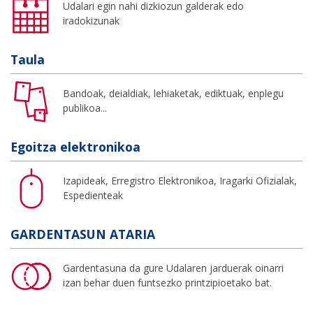
Udalari egin nahi dizkiozun galderak edo
iradokizunak
Taula
Bandoak, deialdiak, lehiaketak, ediktuak, enplegu
publikoa...
Egoitza elektronikoa
Izapideak, Erregistro Elektronikoa, Iragarki Ofizialak,
Espedienteak
GARDENTASUN ATARIA
Gardentasuna da gure Udalaren jarduerak oinarri
izan behar duen funtsezko printzipioetako bat.