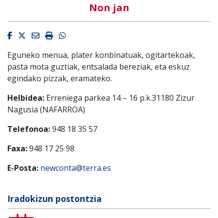
Non jan
Facebook
Twitter
Email
Imprimir
Whatsapp
Eguneko menua, plater konbinatuak, ogitartekoak,
pasta mota guztiak, entsalada bereziak, eta eskuz
egindako pizzak, eramateko.
Helbidea:
Erreniega parkea 14 – 16 p.k.31180 Zizur
Nagusia (NAFARROA)
Telefonoa:
948 18 35 57
Faxa:
948 17 25 98
E-Posta:
newconta@terra.es
Iradokizun postontzia