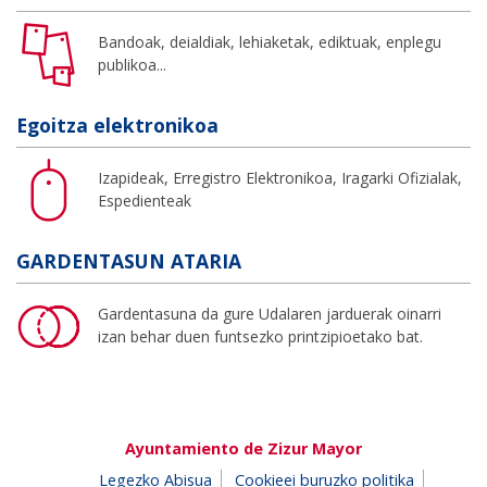
Bandoak, deialdiak, lehiaketak, ediktuak, enplegu
publikoa...
Egoitza elektronikoa
Izapideak, Erregistro Elektronikoa, Iragarki Ofizialak,
Espedienteak
GARDENTASUN ATARIA
Gardentasuna da gure Udalaren jarduerak oinarri
izan behar duen funtsezko printzipioetako bat.
Ayuntamiento de Zizur Mayor
Legezko Abisua
Cookieei buruzko politika