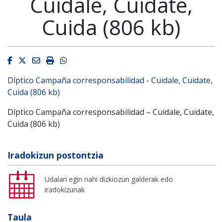
Cuidale, Cuidate,
Cuida (806 kb)
Facebook
Twitter
Email
Imprimir
Whatsapp
Díptico Campaña corresponsabilidad - Cuidale, Cuidate,
Cuida (806 kb)
Díptico Campaña corresponsabilidad – Cuidale, Cuidate,
Cuida (806 kb)
Iradokizun postontzia
Udalari egin nahi dizkiozun galderak edo
iradokizunak
Taula