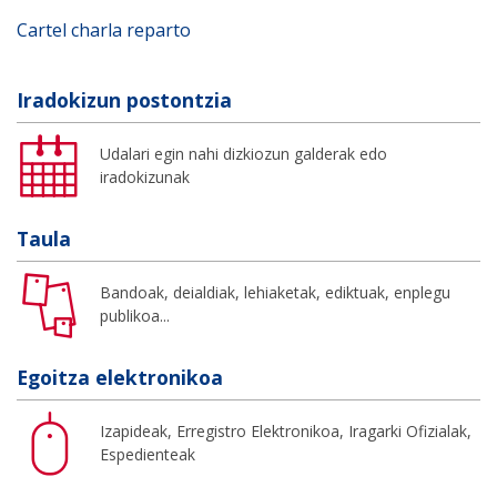
Cartel charla reparto
Iradokizun postontzia
Udalari egin nahi dizkiozun galderak edo
iradokizunak
Taula
Bandoak, deialdiak, lehiaketak, ediktuak, enplegu
publikoa...
Egoitza elektronikoa
Izapideak, Erregistro Elektronikoa, Iragarki Ofizialak,
Espedienteak