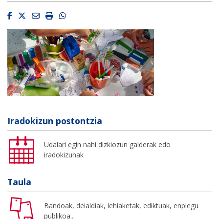
Facebook
Twitter
Email
Imprimir
Whatsapp
Iradokizun postontzia
Udalari egin nahi dizkiozun galderak edo
iradokizunak
Taula
Bandoak, deialdiak, lehiaketak, ediktuak, enplegu
publikoa...