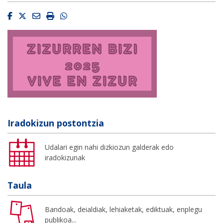
Facebook
Twitter
Email
Imprimir
Whatsapp
Iradokizun postontzia
Udalari egin nahi dizkiozun galderak edo
iradokizunak
Taula
Bandoak, deialdiak, lehiaketak, ediktuak, enplegu
publikoa...