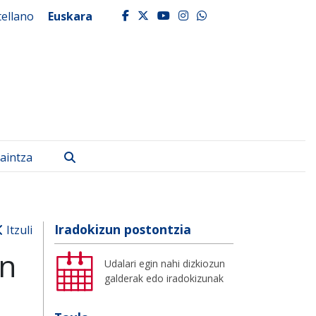
tellano
Euskara
facebook
twitter
youtube
instagram
whatsapp
Bilatu
aintza
Iradokizun postontzia
Itzuli
en
Udalari egin nahi dizkiozun
galderak edo iradokizunak