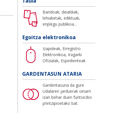
Taula
Bandoak, deialdiak,
lehiaketak, ediktuak,
enplegu publikoa...
Egoitza elektronikoa
Izapideak, Erregistro
Elektronikoa, Iragarki
Ofizialak, Espedienteak
GARDENTASUN ATARIA
Gardentasuna da gure
Udalaren jarduerak oinarri
izan behar duen funtsezko
printzipioetako bat.