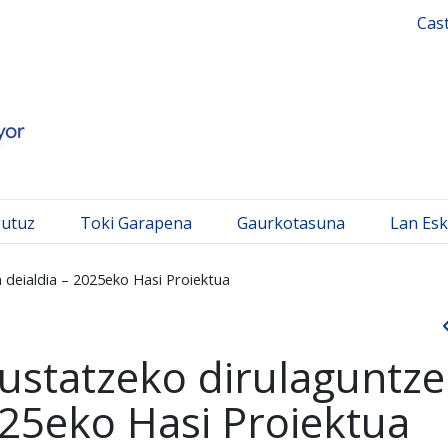
 Mayor
Cas
gutuz
Toki Garapena
Gaurkotasuna
Lan Esk
 deialdia – 2025eko Hasi Proiektua
ustatzeko dirulaguntz
025eko Hasi Proiektua