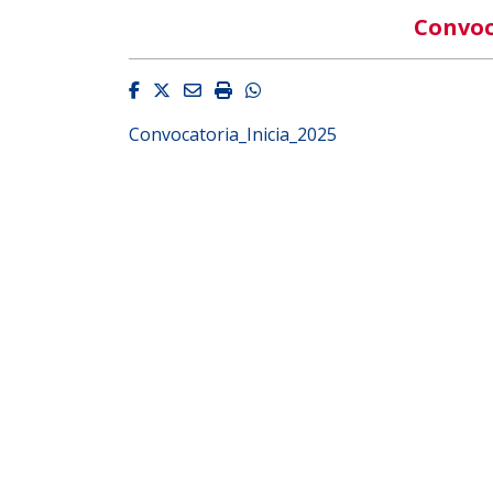
Convoc
Facebook
Twitter
Email
Imprimir
Whatsapp
Convocatoria_Inicia_2025