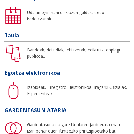
Udalari egin nahi dizkiozun galderak edo
iradokizunak
Taula
Bandoak, deialdiak, lehiaketak, ediktuak, enplegu
publikoa...
Egoitza elektronikoa
Izapideak, Erregistro Elektronikoa, Iragarki Ofizialak,
Espedienteak
GARDENTASUN ATARIA
Gardentasuna da gure Udalaren jarduerak oinarri
izan behar duen funtsezko printzipioetako bat.