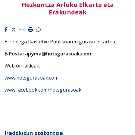
Hezkuntza Arloko Elkarte eta
Erakundeak
Facebook
Twitter
Email
Imprimir
Whatsapp
Erreniega Ikastetxe Publikoaren guraso elkartea.
E-Posta: apyma@hotsgurasoak.com
Web orrialdeak:
www.hotsgurasoak.com
www.facebook.com/hotsgurasoak
Iradokizun postontzia