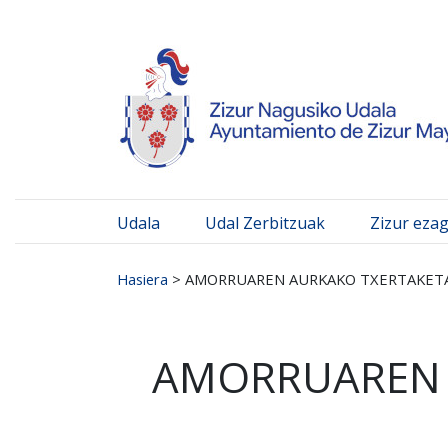
Ayuntamiento de Zizur
Ir al contenido
Udala
Udal Zerbitzuak
Zizur eza
Search for:
Hasiera
>
AMORRUAREN AURKAKO TXERTAKET
AMORRUAREN 