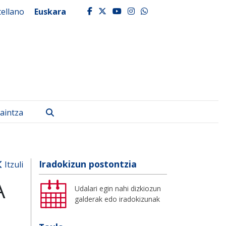
tellano
Euskara
facebook
twitter
youtube
instagram
whatsapp
Bilatu
aintza
Iradokizun postontzia
Itzuli
A
Udalari egin nahi dizkiozun
galderak edo iradokizunak