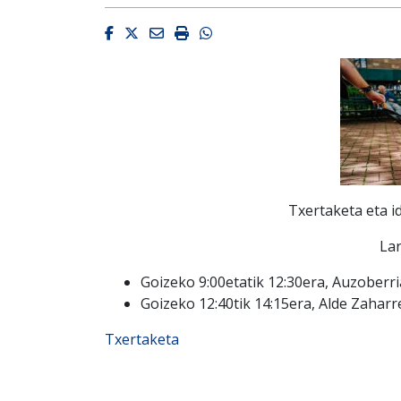
Facebook
Twitter
Email
Imprimir
Whatsapp
Txertaketa eta i
La
Goizeko 9:00etatik 12:30era, Auzoberri
Goizeko 12:40tik 14:15era, Alde Zahar
Txertaketa