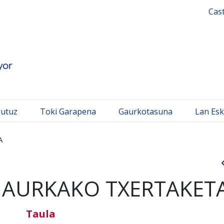
 Mayor
Cas
gutuz
Toki Garapena
Gaurkotasuna
Lan Esk
A
AURKAKO TXERTAKET
Taula