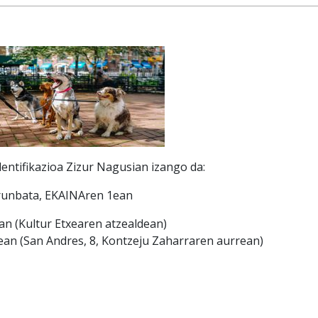
dentifikazioa Zizur Nagusian izango da:
runbata, EKAINAren 1ean
an (Kultur Etxearen atzealdean)
rean (San Andres, 8, Kontzeju Zaharraren aurrean)