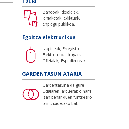
Taula
Bandoak, deialdiak,
lehiaketak, ediktuak,
enplegu publikoa...
Egoitza elektronikoa
Izapideak, Erregistro
Elektronikoa, Iragarki
Ofizialak, Espedienteak
GARDENTASUN ATARIA
Gardentasuna da gure
Udalaren jarduerak oinarri
izan behar duen funtsezko
printzipioetako bat.