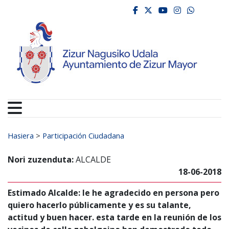
Ayuntamiento de Zizur
Ir al contenido
facebook
twitter
youtube
instagr
whats
Search for:
Hasiera
>
Participación Ciudadana
Nori zuzenduta:
ALCALDE
18-06-2018
Estimado Alcalde: le he agradecido en persona pero
quiero hacerlo públicamente y es su talante,
actitud y buen hacer. esta tarde en la reunión de los