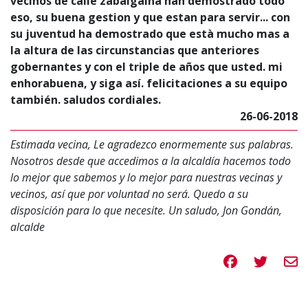
vecinos de calle zabalgaina han demostrado todo
eso, su buena gestion y que estan para servir... con
su juventud ha demostrado que està mucho mas a
la altura de las circunstancias que anteriores
gobernantes y con el triple de años que usted. mi
enhorabuena, y siga así. felicitaciones a su equipo
también. saludos cordiales.
26-06-2018
Estimada vecina, Le agradezco enormemente sus palabras.
Nosotros desde que accedimos a la alcaldía hacemos todo
lo mejor que sabemos y lo mejor para nuestras vecinas y
vecinos, así que por voluntad no será. Quedo a su
disposición para lo que necesite. Un saludo, Jon Gondán,
alcalde
Compartir en 
Compartir
Compa