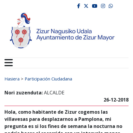
Ayuntamiento de Zizur
Ir al contenido
facebook
twitter
youtube
instagr
whats
Search for:
Hasiera
>
Participación Ciudadana
Nori zuzenduta:
ALCALDE
26-12-2018
Hola, como habitante de Zizur cogemos las
villavesas para desplazarnos a Pamplona, mi
pregunta es si los fines de semana la nocturna no