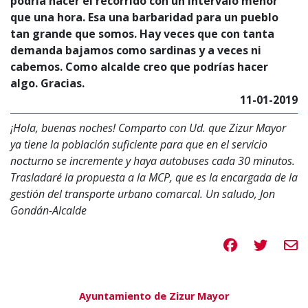
podría hacer el recorrido con un intervalo menor
que una hora. Esa una barbaridad para un pueblo
tan grande que somos. Hay veces que con tanta
demanda bajamos como sardinas y a veces ni
cabemos. Como alcalde creo que podrías hacer
algo. Gracias.
11-01-2019
¡Hola, buenas noches! Comparto con Ud. que Zizur Mayor
ya tiene la población suficiente para que en el servicio
nocturno se incremente y haya autobuses cada 30 minutos.
Trasladaré la propuesta a la MCP, que es la encargada de la
gestión del transporte urbano comarcal. Un saludo, Jon
Gondán-Alcalde
Compartir en 
Compartir
Compa
Ayuntamiento de Zizur Mayor