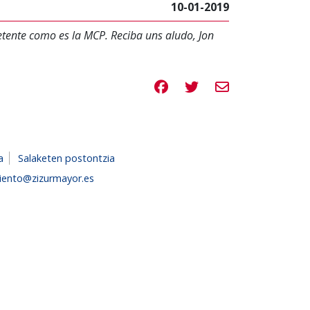
10-01-2019
etente como es la MCP. Reciba uns aludo, Jon
Compartir en Facebook
Compartir en Twitte
Compartir por e
a
Salaketen postontzia
iento@zizurmayor.es