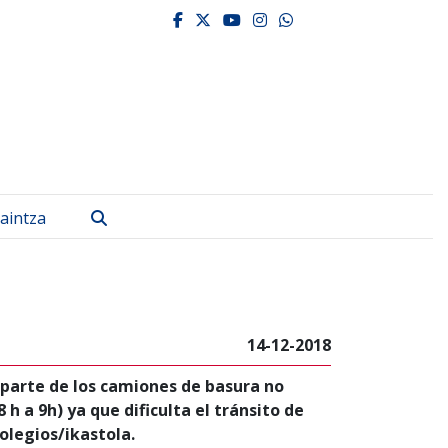
facebook
twitter
youtube
instagram
whatsapp
Bilatu
aintza
14-12-2018
 parte de los camiones de basura no
 h a 9h) ya que dificulta el tránsito de
olegios/ikastola.