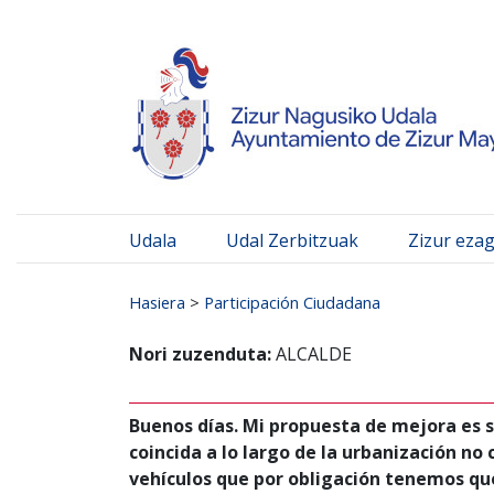
Ayuntamiento de Zizur
Ir al contenido
Udala
Udal Zerbitzuak
Zizur eza
Search for:
Hasiera
>
Participación Ciudadana
Nori zuzenduta:
ALCALDE
Buenos días. Mi propuesta de mejora es s
coincida a lo largo de la urbanización no c
vehículos que por obligación tenemos que 