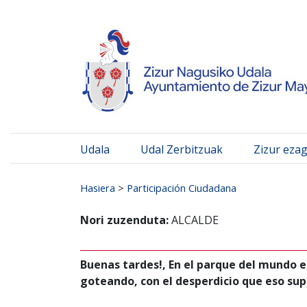
Ayuntamiento de Zizur
Ir al contenido
Udala
Udal Zerbitzuak
Zizur eza
Search for:
Hasiera
>
Participación Ciudadana
Nori zuzenduta:
ALCALDE
Buenas tardes!, En el parque del mundo e
goteando, con el desperdicio que eso su