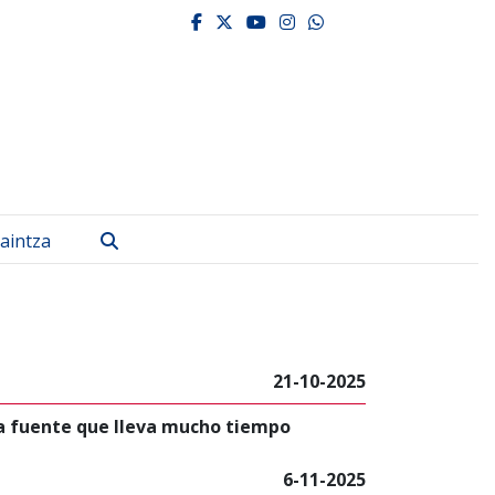
facebook
twitter
youtube
instagram
whatsapp
Bilatu
aintza
21-10-2025
na fuente que lleva mucho tiempo
6-11-2025