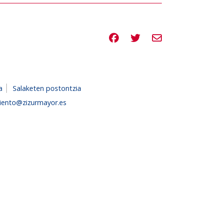
Compartir en Facebook
Compartir en Twitte
Compartir por e
a
Salaketen postontzia
iento@zizurmayor.es