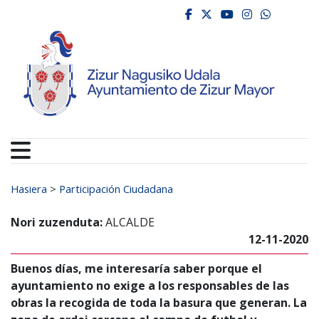
Ayuntamiento de Zizur
Ir al contenido
facebook
twitter
youtube
instagr
whats
Search for:
Hasiera
>
Participación Ciudadana
Nori zuzenduta:
ALCALDE
12-11-2020
Buenos días, me interesaría saber porque el
ayuntamiento no exige a los responsables de las
obras la recogida de toda la basura que generan. La