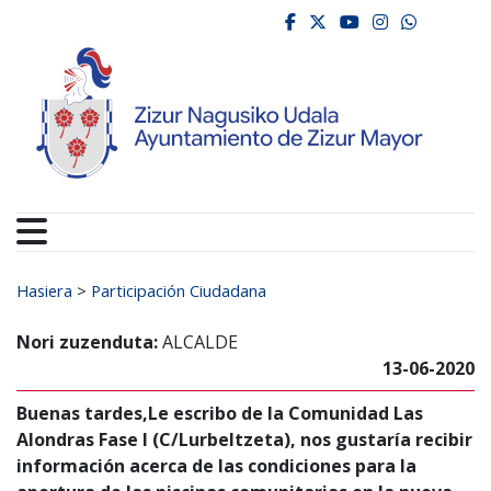
Ayuntamiento de Zizur
Ir al contenido
facebook
twitter
youtube
instagr
whats
Search for:
Hasiera
>
Participación Ciudadana
Nori zuzenduta:
ALCALDE
13-06-2020
Buenas tardes,Le escribo de la Comunidad Las
Alondras Fase I (C/Lurbeltzeta), nos gustaría recibir
información acerca de las condiciones para la