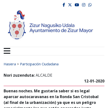
Ayuntamiento de Zizur
Ir al contenido
facebook
twitter
youtube
instagr
whats
Search for:
Hasiera
>
Participación Ciudadana
Nori zuzenduta:
ALCALDE
12-01-2020
Buenas noches. Me gustaría saber si es legal
aparcar autocaravanas en la Ronda San Cristobal
(al final de la urbanización) ya que es un peligro