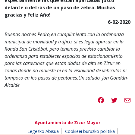
especialmente las que están aparcadas justo
delante o detrás de un paso de zebra. Muchas
gracias y Feliz Año!
6-02-2020
Buenas noches Pedro,en cumplimiento con la ordenanza
municipal de movilidad y tráfico, sí es legal aparcar en la
Ronda San Cristóbal, pero tenemos previsto cambiar la
ordenanza para establecer espacios de estacionamiento
para las caravanas que están dadas de alta en Zizur en
zonas donde no moleste ni en la visibilidad de vehículos ni
tampoco en los pasos de peatones.Un saludo, Jon Gondán-
Alcalde
Compartir en 
Compartir
Compa
Ayuntamiento de Zizur Mayor
Legezko Abisua
Cookieei buruzko politika