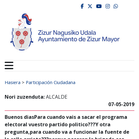
Ayuntamiento de Zizur
Ir al contenido
facebook
twitter
youtube
instagr
whats
Search for:
Hasiera
>
Participación Ciudadana
Nori zuzenduta:
ALCALDE
07-05-2019
Buenos diasPara cuando vais a sacar el programa
electoral vuestro partido politico???Y otra
pregunta,para cuando va a funcionar la fuente de