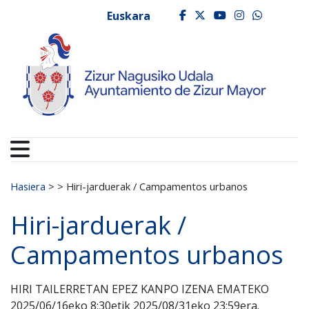
Ayuntamiento de Zizur
Ir al contenido
Euskara
facebook
twitter
youtube
instagr
whats
Search for:
Hasiera
>
>
Hiri-jarduerak / Campamentos urbanos
Hiri-jarduerak /
Campamentos urbanos
HIRI TAILERRETAN EPEZ KANPO IZENA EMATEKO
2025/06/16eko 8:30etik 2025/08/31eko 23:59era.