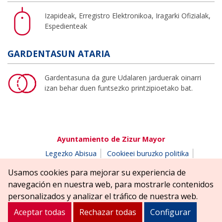
Izapideak, Erregistro Elektronikoa, Iragarki Ofizialak,
Espedienteak
GARDENTASUN ATARIA
Gardentasuna da gure Udalaren jarduerak oinarri
izan behar duen funtsezko printzipioetako bat.
Ayuntamiento de Zizur Mayor
Legezko Abisua
Cookieei buruzko politika
Erabilerreztasuna
Pribatutasun-abisua
Usamos cookies para mejorar su experiencia de
Salaketen postontzia
navegación en nuestra web, para mostrarle contenidos
Erreniega parkea, z/g | 31180 Zizur Nagusia (NAFARROA)
personalizados y analizar el tráfico de nuestra web.
Tel. 948 181900
ayuntamiento@zizurmayor.es
Aceptar todas
Rechazar todas
Configurar