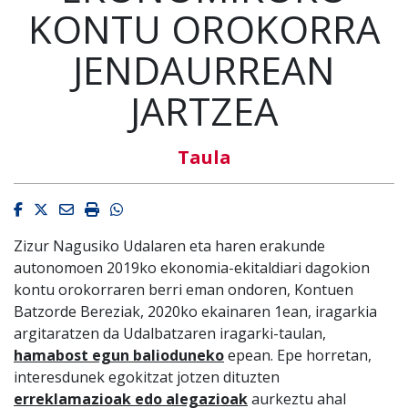
KONTU OROKORRA
JENDAURREAN
JARTZEA
Taula
Facebook
Twitter
Email
Imprimir
Whatsapp
Zizur Nagusiko Udalaren eta haren erakunde
autonomoen 2019ko ekonomia-ekitaldiari dagokion
kontu orokorraren berri eman ondoren, Kontuen
Batzorde Bereziak, 2020ko ekainaren 1ean, iragarkia
argitaratzen da Udalbatzaren iragarki-taulan,
hamabost egun balioduneko
epean. Epe horretan,
interesdunek egokitzat jotzen dituzten
erreklamazioak edo alegazioak
aurkeztu ahal