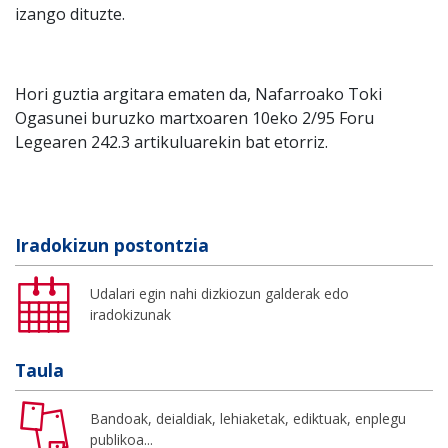
izango dituzte.
Hori guztia argitara ematen da, Nafarroako Toki
Ogasunei buruzko martxoaren 10eko 2/95 Foru
Legearen 242.3 artikuluarekin bat etorriz.
Iradokizun postontzia
Udalari egin nahi dizkiozun galderak edo
iradokizunak
Taula
Bandoak, deialdiak, lehiaketak, ediktuak, enplegu
publikoa...