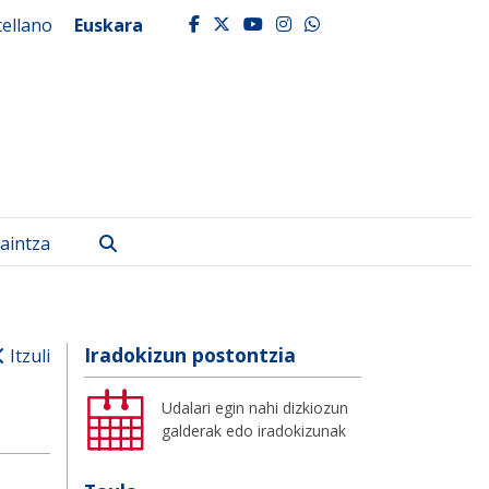
tellano
Euskara
facebook
twitter
youtube
instagram
whatsapp
Bilatu
aintza
Iradokizun postontzia
Itzuli
Udalari egin nahi dizkiozun
galderak edo iradokizunak