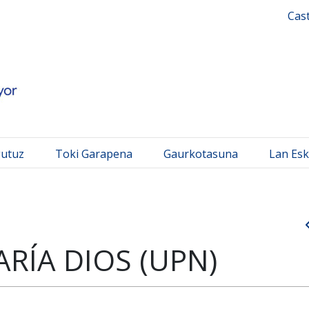
 Mayor
Cas
gutuz
Toki Garapena
Gaurkotasuna
Lan Esk
ARÍA DIOS (UPN)