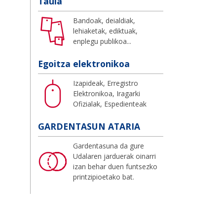
Taula
Bandoak, deialdiak,
lehiaketak, ediktuak,
enplegu publikoa...
Egoitza elektronikoa
Izapideak, Erregistro
Elektronikoa, Iragarki
Ofizialak, Espedienteak
GARDENTASUN ATARIA
Gardentasuna da gure
Udalaren jarduerak oinarri
izan behar duen funtsezko
printzipioetako bat.