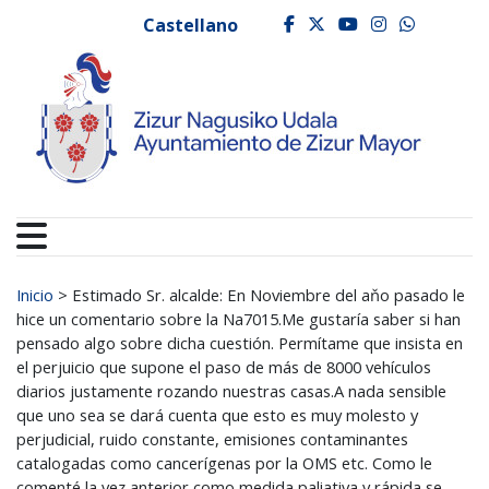
Ayuntamiento de Zizur
Ir al contenido
Castellano
facebook
twitter
youtube
instagr
whats
Buscar:
Inicio
>
Estimado Sr. alcalde: En Noviembre del aňo pasado le
hice un comentario sobre la Na7015.Me gustaría saber si han
pensado algo sobre dicha cuestión. Permítame que insista en
el perjuicio que supone el paso de más de 8000 vehículos
diarios justamente rozando nuestras casas.A nada sensible
que uno sea se dará cuenta que esto es muy molesto y
perjudicial, ruido constante, emisiones contaminantes
catalogadas como cancerígenas por la OMS etc. Como le
comenté la vez anterior como medida paliativa y rápida se