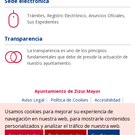
Sede electrónica
Trámites, Registro Electrónico, Anuncios Oficiales,
Sus Expedientes
Transparencia
La transparencia es uno de los principios
fundamentales que debe de presidir la actuación de
nuestro ayuntamiento.
Ayuntamiento de Zizur Mayor
Aviso Legal
Política de Cookies
Accesibilidad
Aviso de privacidad
Buzón de denuncias
Usamos cookies para mejorar su experiencia de
Parque Erreniega parkea, s/n | 31180 Zizur Mayor-Zizur
navegación en nuestra web, para mostrarle contenidos
Nagusia (NAVARRA-NAFARROA)
personalizados y analizar el tráfico de nuestra web.
Tel. 948 181900
ayuntamiento@zizurmayor.es