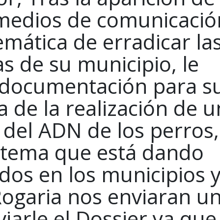
s medios de comunicació
emática de erradicar la
s de su municipio, le
 documentación para s
a de la realización de u
 del ADN de los perros,
stema que está dando
dos en los municipios 
ogaria nos enviaran u
iarle el Dossier ya que