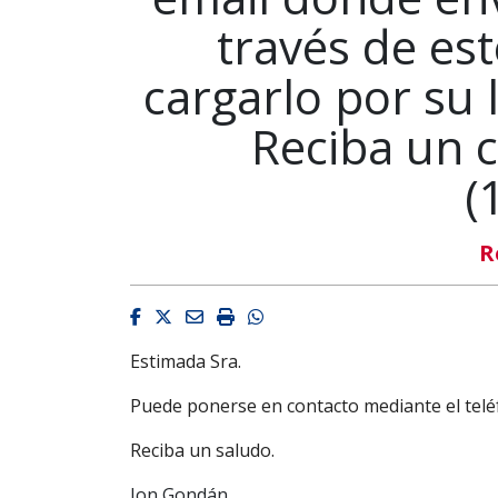
través de es
cargarlo por su 
Reciba un c
(
R
Facebook
Twitter
Email
Imprimir
Whatsapp
Estimada Sra.
Puede ponerse en contacto mediante el teléf
Reciba un saludo.
Jon Gondán.