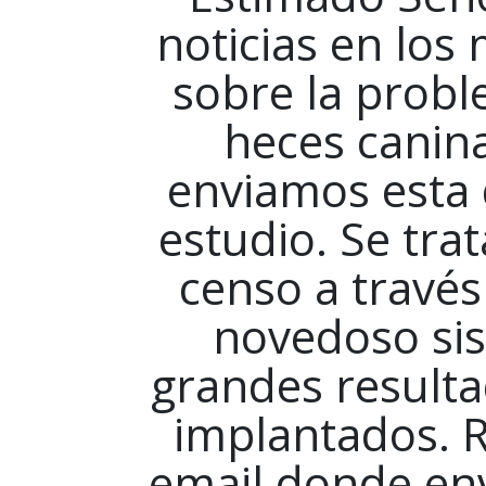
noticias en lo
sobre la probl
heces canina
enviamos esta
estudio. Se trat
censo a través
novedoso si
grandes resulta
implantados. R
email donde env