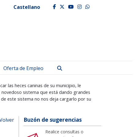
Castellano
facebook
twitter
youtube
instagram
whatsapp
Buscar
Oferta de Empleo
ar las heces caninas de su municipio, le
os, novedoso sistema que está dando grandes
s de este sistema no nos deja cargarlo por su
Buzón de sugerencias
Volver
Realice consultas o