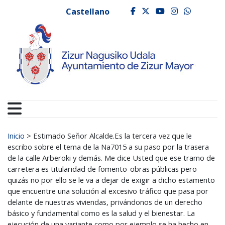
Ayuntamiento de Zizur
Ir al contenido
Castellano
facebook
twitter
youtube
instagr
whats
Buscar:
Inicio
>
Estimado Seňor Alcalde.Es la tercera vez que le
escribo sobre el tema de la Na7015 a su paso por la trasera
de la calle Arberoki y demás. Me dice Usted que ese tramo de
carretera es titularidad de fomento-obras públicas pero
quizás no por ello se le va a dejar de exigir a dicho estamento
que encuentre una solución al excesivo tráfico que pasa por
delante de nuestras viviendas, privándonos de un derecho
básico y fundamental como es la salud y el bienestar. La
ejecución de una variante como por ejemplo se ha hecho en