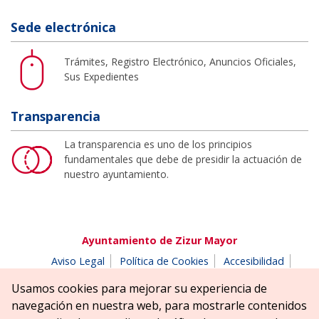
Sede electrónica
Trámites, Registro Electrónico, Anuncios Oficiales,
Sus Expedientes
Transparencia
La transparencia es uno de los principios
fundamentales que debe de presidir la actuación de
nuestro ayuntamiento.
Ayuntamiento de Zizur Mayor
Aviso Legal
Política de Cookies
Accesibilidad
Aviso de privacidad
Buzón de denuncias
Usamos cookies para mejorar su experiencia de
Parque Erreniega parkea, s/n | 31180 Zizur Mayor-Zizur
navegación en nuestra web, para mostrarle contenidos
Nagusia (NAVARRA-NAFARROA)