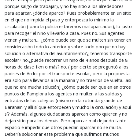
porque salgo de trabajar), y no hay sitio a los alrededores
para aparcar,¿dónde aparco? Pues probablemente en un sitio
en el que no impida el paso y entorpezca lo mínimo la
circulación ( para la policía estaremos mal aparcados), lo justo
para recoger el niño y llevarlo a casa. Pues no. Sus agentes
vienen y multan… ¿cómo puede ser que se multen sin tener en
consideración todo lo anterior y sobre todo porque no hay
solución o alternativa del ayuntamiento?¿ tenemos transporte
escolar? no.¿puede recorrer un niño de 4 años después de 8
horas de clase 1km o más? no. ( por cierto se preguntó a los
padres de Ardoi por el transporte escolar, pero la propuesta
era solo para llevarlos a la mañana y no traerlos de vuelta…así
que no era mucha solución) ¿cómo puede ser que en en otros
puntos de Pamplona los agentes no multen a las salidas y
entradas de los colegios (mismo en la rotonda grande de
Barañain-y allí sí que entorpecen y mucho la circulación) y aquí
sí? Además, algunos ciudadanos aparcan como quieren y no
dejan sitio para los demás. Pero aparcar mal dejando tanto
espacio e impedir que otros puedan aparcar no se multa.
Debería solucionar este problema que sufrimos muchos