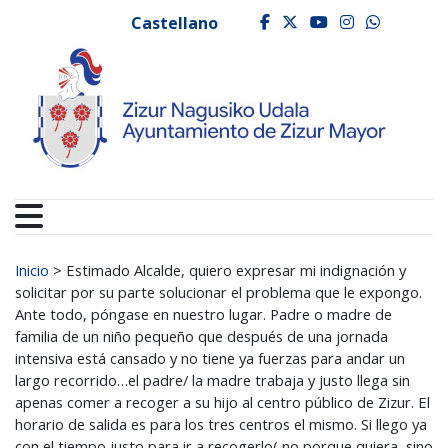
Ayuntamiento de Zizur
Ir al contenido
Castellano
facebook
twitter
youtube
instagr
whats
Buscar:
Inicio
>
Estimado Alcalde, quiero expresar mi indignación y
solicitar por su parte solucionar el problema que le expongo.
Ante todo, póngase en nuestro lugar. Padre o madre de
familia de un niño pequeño que después de una jornada
intensiva está cansado y no tiene ya fuerzas para andar un
largo recorrido…el padre/ la madre trabaja y justo llega sin
apenas comer a recoger a su hijo al centro público de Zizur. El
horario de salida es para los tres centros el mismo. Si llego ya
con el tiempo justo para ir a recogerlo( no porque quiera, sino