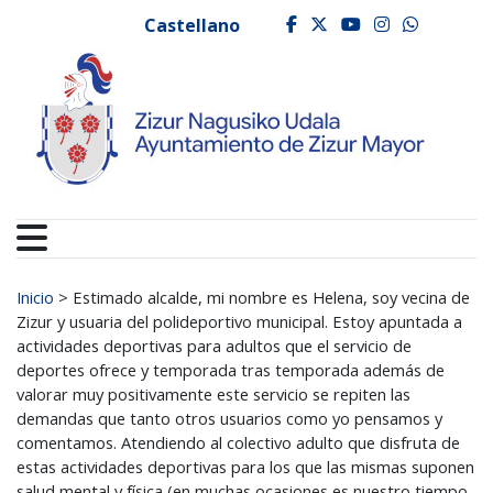
Ayuntamiento de Zizur
Ir al contenido
Castellano
facebook
twitter
youtube
instagr
whats
Buscar:
Inicio
>
Estimado alcalde, mi nombre es Helena, soy vecina de
Zizur y usuaria del polideportivo municipal. Estoy apuntada a
actividades deportivas para adultos que el servicio de
deportes ofrece y temporada tras temporada además de
valorar muy positivamente este servicio se repiten las
demandas que tanto otros usuarios como yo pensamos y
comentamos. Atendiendo al colectivo adulto que disfruta de
estas actividades deportivas para los que las mismas suponen
salud mental y física (en muchas ocasiones es nuestro tiempo