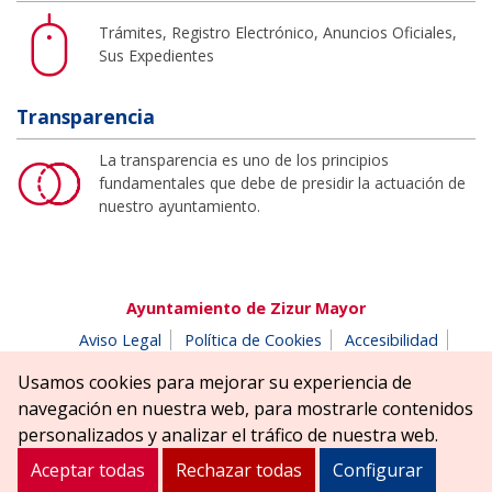
Trámites, Registro Electrónico, Anuncios Oficiales,
Sus Expedientes
Transparencia
La transparencia es uno de los principios
fundamentales que debe de presidir la actuación de
nuestro ayuntamiento.
Ayuntamiento de Zizur Mayor
Aviso Legal
Política de Cookies
Accesibilidad
Aviso de privacidad
Buzón de denuncias
Usamos cookies para mejorar su experiencia de
Parque Erreniega parkea, s/n | 31180 Zizur Mayor-Zizur
navegación en nuestra web, para mostrarle contenidos
Nagusia (NAVARRA-NAFARROA)
personalizados y analizar el tráfico de nuestra web.
Tel. 948 181900
ayuntamiento@zizurmayor.es
Aceptar todas
Rechazar todas
Configurar