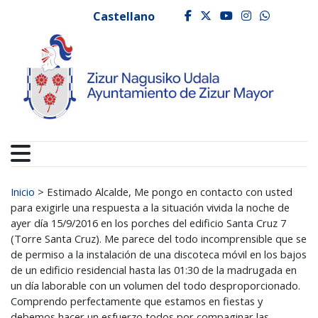
Ayuntamiento de Zizur
Ir al contenido
Castellano
facebook
twitter
youtube
instagr
whats
Buscar:
Inicio
>
Estimado Alcalde, Me pongo en contacto con usted
para exigirle una respuesta a la situación vivida la noche de
ayer día 15/9/2016 en los porches del edificio Santa Cruz 7
(Torre Santa Cruz). Me parece del todo incomprensible que se
de permiso a la instalación de una discoteca móvil en los bajos
de un edificio residencial hasta las 01:30 de la madrugada en
un día laborable con un volumen del todo desproporcionado.
Comprendo perfectamente que estamos en fiestas y
debemos hacer un esfuerzo todos por compaginar las