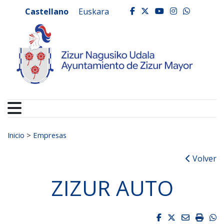
Ayuntamiento de Zizur
Ir al contenido
Castellano
Euskara
facebook
twitter
youtube
instagr
whats
Buscar:
Inicio
>
Empresas
Volver
ZIZUR AUTO
Facebook
Twitter
Email
Impri
W