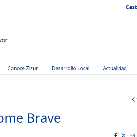
 Mayor
Cast
Conoce Zizur
Desarrollo Local
Actualidad
ome Brave
Faceboo
Twit
E