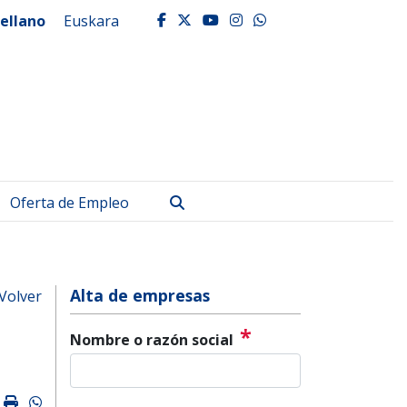
ellano
Euskara
facebook
twitter
youtube
instagram
whatsapp
Buscar
Oferta de Empleo
Alta de empresas
Volver
*
Nombre o razón social
k
ter
mail
Imprimir
Whatsapp