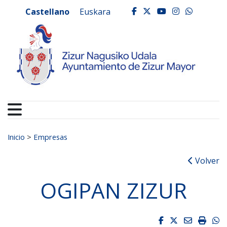
Ayuntamiento de Zizur
Ir al contenido
Castellano
Euskara
facebook
twitter
youtube
instagr
whats
Buscar:
Inicio
>
Empresas
Volver
OGIPAN ZIZUR
Facebook
Twitter
Email
Impri
W