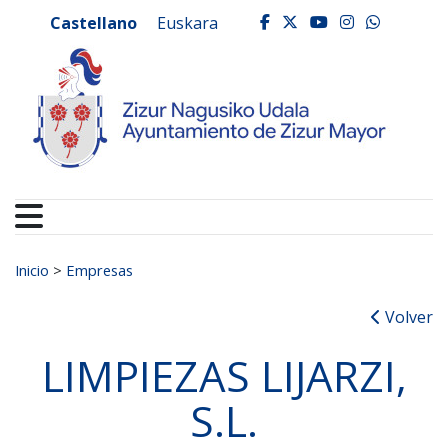
Ayuntamiento de Zizur
Ir al contenido
Castellano
Euskara
facebook
twitter
youtube
instagr
whats
Buscar:
Inicio
>
Empresas
Volver
LIMPIEZAS LIJARZI,
S.L.