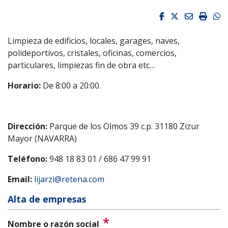
Facebook
Twitter
Email
Impri
W
Limpieza de edificios, locales, garages, naves,
polideportivos, cristales, oficinas, comercios,
particulares, limpiezas fin de obra etc…
Horario:
De 8:00 a 20:00.
Dirección:
Parque de los Olmos 39 c.p. 31180 Zizur
Mayor (NAVARRA)
Teléfono:
948 18 83 01 / 686 47 99 91
Email:
lijarzi@retena.com
Alta de empresas
*
Nombre o razón social