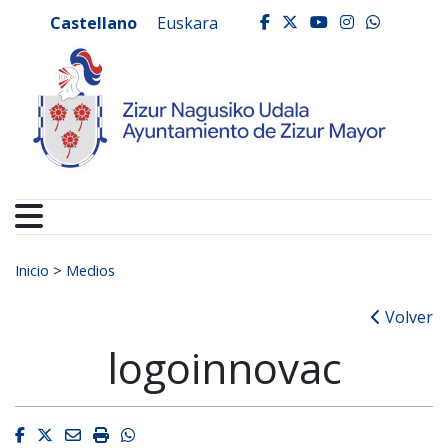
Ayuntamiento de Zizur
Ir al contenido
Castellano
Euskara
facebook
twitter
youtube
instagr
whats
Buscar:
Inicio
>
Medios
Volver
logoinnovac
Facebook
Twitter
Email
Imprimir
Whatsapp