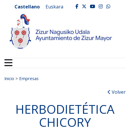
Ayuntamiento de Zizur
Ir al contenido
Castellano
Euskara
facebook
twitter
youtube
instagr
whats
Buscar:
Inicio
>
Empresas
Volver
HERBODIETÉTICA
CHICORY