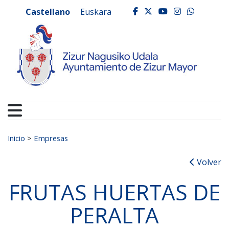
Ayuntamiento de Zizur
Ir al contenido
Castellano
Euskara
facebook
twitter
youtube
instagr
whats
Buscar:
Inicio
>
Empresas
Volver
FRUTAS HUERTAS DE
PERALTA