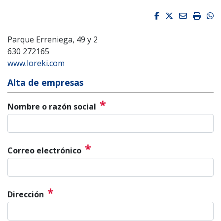
Facebook
Twitter
Email
Impri
W
Parque Erreniega, 49 y 2
630 272165
www.loreki.com
Alta de empresas
*
Nombre o razón social
*
Correo electrónico
*
Dirección