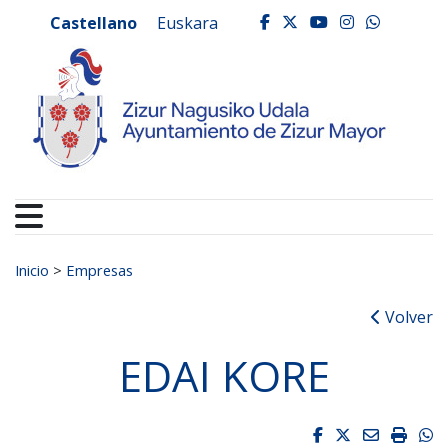
Ayuntamiento de Zizur
Ir al contenido
Castellano
Euskara
facebook
twitter
youtube
instagr
whats
Buscar:
Inicio
>
Empresas
Volver
EDAI KORE
Facebook
Twitter
Email
Impri
W