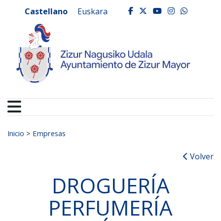
Ayuntamiento de Zizur
Ir al contenido
Castellano
Euskara
facebook
twitter
youtube
instagr
whats
Buscar:
Inicio
>
Empresas
Volver
DROGUERÍA
PERFUMERÍA