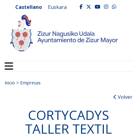
Ayuntamiento de Zizur
Ir al contenido
Castellano
Euskara
facebook
twitter
youtube
instagr
whats
Buscar:
Inicio
>
Empresas
Volver
CORTYCADYS
TALLER TEXTIL