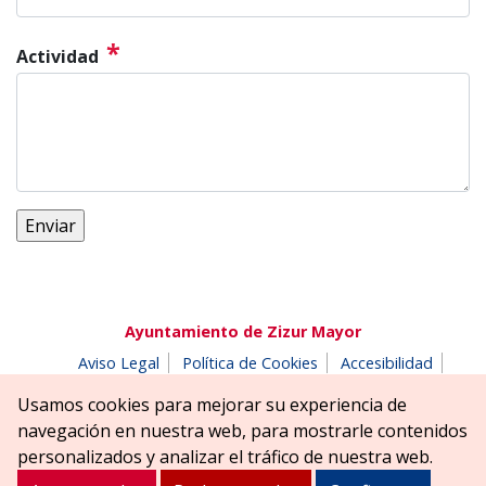
*
Actividad
Ayuntamiento de Zizur Mayor
Aviso Legal
Política de Cookies
Accesibilidad
Aviso de privacidad
Buzón de denuncias
Usamos cookies para mejorar su experiencia de
Parque Erreniega parkea, s/n | 31180 Zizur Mayor-Zizur
navegación en nuestra web, para mostrarle contenidos
Nagusia (NAVARRA-NAFARROA)
personalizados y analizar el tráfico de nuestra web.
Tel. 948 181900
ayuntamiento@zizurmayor.es