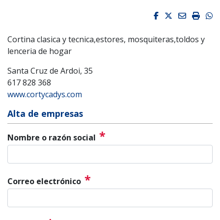
Facebook
Twitter
Email
Impri
W
Cortina clasica y tecnica,estores, mosquiteras,toldos y
lenceria de hogar
Santa Cruz de Ardoi, 35
617 828 368
www.cortycadys.com
Alta de empresas
*
Nombre o razón social
*
Correo electrónico