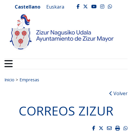
Ayuntamiento de Zizur
Ir al contenido
Castellano
Euskara
facebook
twitter
youtube
instagr
whats
Buscar:
Inicio
>
Empresas
Volver
CORREOS ZIZUR
Facebook
Twitter
Email
Impri
W