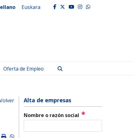
ellano
Euskara
facebook
twitter
youtube
instagram
whatsapp
Buscar
Oferta de Empleo
Alta de empresas
Volver
*
Nombre o razón social
k
ter
mail
Imprimir
Whatsapp