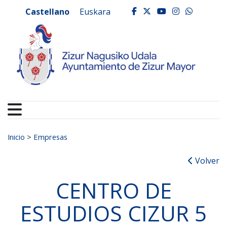
Ayuntamiento de Zizur
Ir al contenido
Castellano
Euskara
facebook
twitter
youtube
instagr
whats
Buscar:
Inicio
>
Empresas
Volver
CENTRO DE
ESTUDIOS CIZUR 5