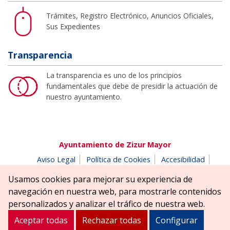
Trámites, Registro Electrónico, Anuncios Oficiales,
Sus Expedientes
Transparencia
La transparencia es uno de los principios
fundamentales que debe de presidir la actuación de
nuestro ayuntamiento.
Ayuntamiento de Zizur Mayor
Aviso Legal
Política de Cookies
Accesibilidad
Aviso de privacidad
Buzón de denuncias
Usamos cookies para mejorar su experiencia de
Parque Erreniega parkea, s/n | 31180 Zizur Mayor-Zizur
navegación en nuestra web, para mostrarle contenidos
Nagusia (NAVARRA-NAFARROA)
personalizados y analizar el tráfico de nuestra web.
Tel. 948 181900
ayuntamiento@zizurmayor.es
Aceptar todas
Rechazar todas
Configurar