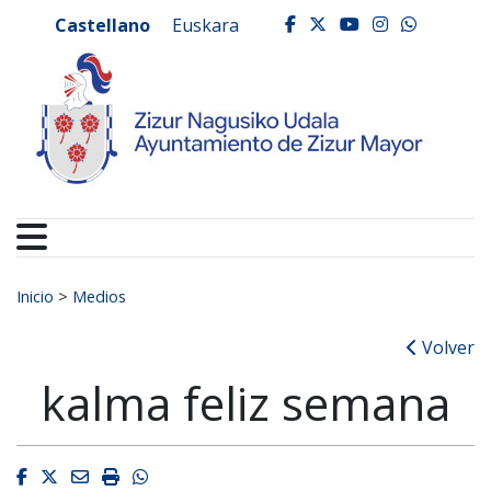
Ayuntamiento de Zizur
Ir al contenido
Castellano
Euskara
facebook
twitter
youtube
instagr
whats
Buscar:
Inicio
>
Medios
Volver
kalma feliz semana
Facebook
Twitter
Email
Imprimir
Whatsapp