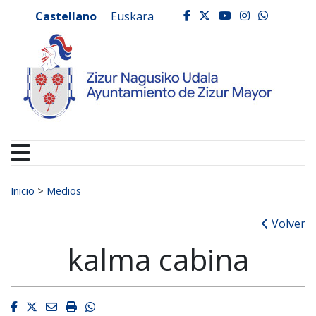
Ayuntamiento de Zizur
Ir al contenido
Castellano
Euskara
facebook
twitter
youtube
instagr
whats
Buscar:
Inicio
>
Medios
Volver
kalma cabina
Facebook
Twitter
Email
Imprimir
Whatsapp