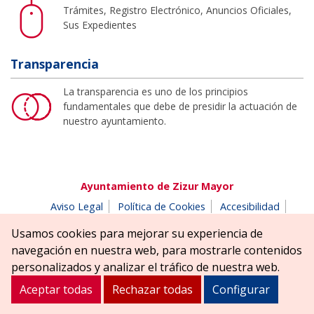
Trámites, Registro Electrónico, Anuncios Oficiales,
Sus Expedientes
Transparencia
La transparencia es uno de los principios
fundamentales que debe de presidir la actuación de
nuestro ayuntamiento.
Ayuntamiento de Zizur Mayor
Aviso Legal
Política de Cookies
Accesibilidad
Aviso de privacidad
Buzón de denuncias
Usamos cookies para mejorar su experiencia de
Parque Erreniega parkea, s/n | 31180 Zizur Mayor-Zizur
navegación en nuestra web, para mostrarle contenidos
Nagusia (NAVARRA-NAFARROA)
personalizados y analizar el tráfico de nuestra web.
Tel. 948 181900
ayuntamiento@zizurmayor.es
Aceptar todas
Rechazar todas
Configurar