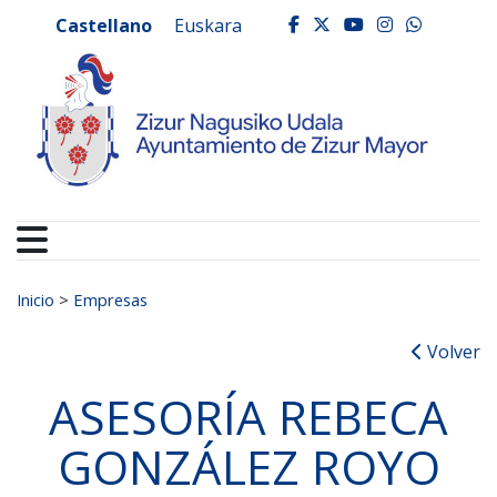
Ayuntamiento de Zizur
Ir al contenido
Castellano
Euskara
facebook
twitter
youtube
instagr
whats
Buscar:
Inicio
>
Empresas
Volver
ASESORÍA REBECA
GONZÁLEZ ROYO